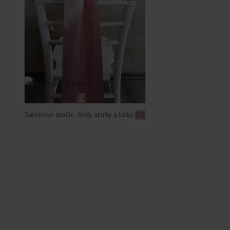
Saténové stužky
74
Saténové mašle, štóly, stuhy a látky
125