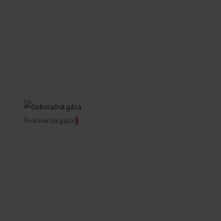
Dekoračná gáza
5