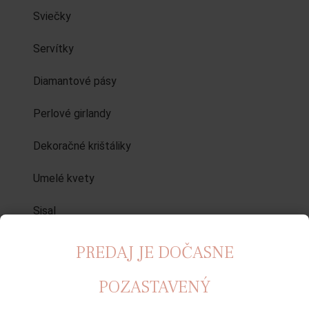
Sviečky
Servítky
Diamantové pásy
Perlové girlandy
Dekoračné krištáliky
Umelé kvety
Sisal
Dekorácie sály
PREDAJ JE DOČASNE
Saténové pom pom kvety
5
POZASTAVENÝ