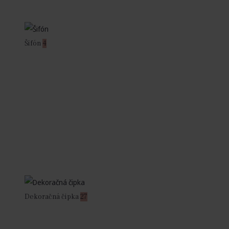
Šifón
4
Dekoračná čipka
27