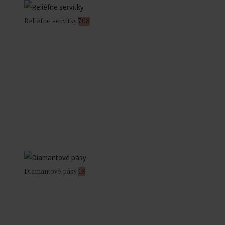
Reliéfne servítky
708
Diamantové pásy
18