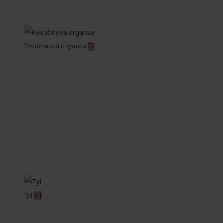
Pavučinová organza
73
Tyl
84