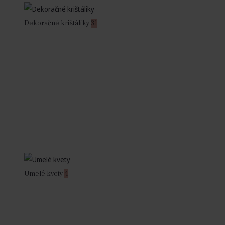
Dekoračné krištáliky
31
Umelé kvety
4