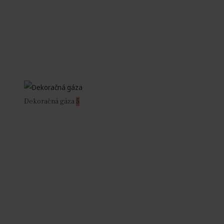
Dekoračná gáza
5