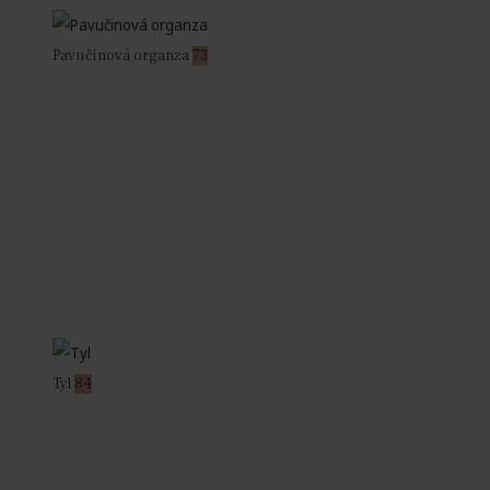
Pavučinová organza
73
Tyl
84