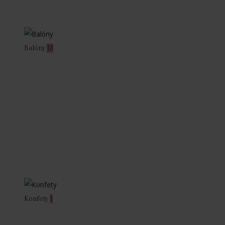
Balóny
13
Konfety
1