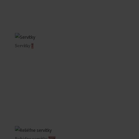
Servítky
7
Reliéfne servítky
708