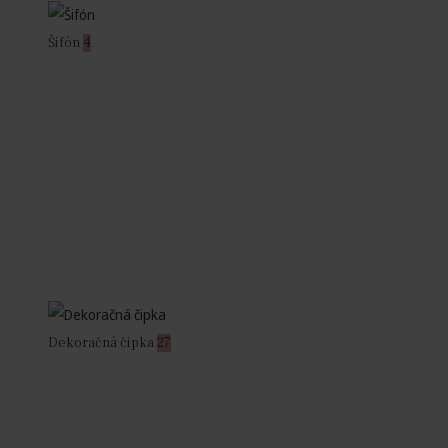
Šifón
4
Dekoračná čipka
27