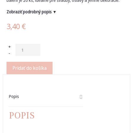
balení je 20 ks, ideálne pre svadby, oslavy a jemné dekorácie.
Zobraziť podrobný popis ▼
3,40
€
+
-
Pridať do košíka
Popis
POPIS