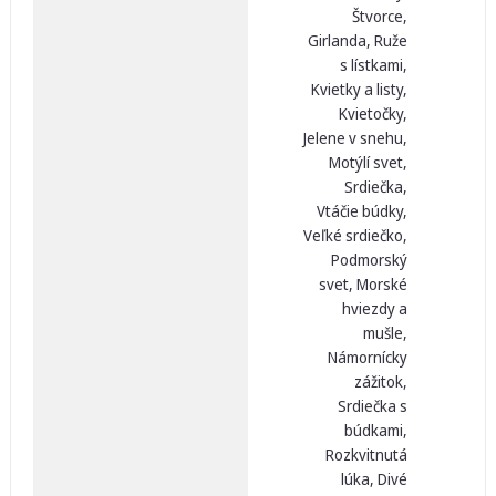
Štvorce,
Girlanda, Ruže
s lístkami,
Kvietky a listy,
Kvietočky,
Jelene v snehu,
Motýlí svet,
Srdiečka,
Vtáčie búdky,
Veľké srdiečko,
Podmorský
svet, Morské
hviezdy a
mušle,
Námornícky
zážitok,
Srdiečka s
búdkami,
Rozkvitnutá
lúka, Divé