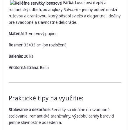
Farba:
Lososová (teplý a
romantický odtieň; po anglicky
Salmon
) – jemný odtieň medzi
ružovou a oranžovou, ktorý pôsobí sviežo a elegantne, ideálny
pre svadobné a slávnostné dekorácie.
Materiál:
3-vrstvový papier
Rozmer:
33×33 cm (po rozložení)
Balenie:
20 ks
Vnútorná strana:
Biela
Praktické tipy na využitie:
Stolovanie a dekorácie:
Servítky sú ideálne na svadobné
stolovanie, romantické aranžmány, výzdobu candy barov či
jemné slávnostné posedenia.