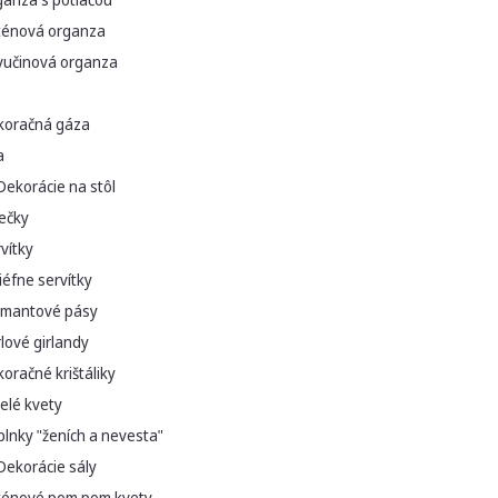
ténová organza
vučinová organza
koračná gáza
a
Dekorácie na stôl
ečky
vítky
iéfne servítky
amantové pásy
lové girlandy
oračné krištáliky
elé kvety
lnky "ženích a nevesta"
Dekorácie sály
ténové pom pom kvety