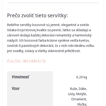
Prečo zvoliť tieto servítky:
Reliéfne servítky lososové sú jemné, elegantné a svieže.
Vďaka trojvrstvovej kvalite sú pevné, ľahko sa skladajú a
zároveň dodajú každej dekorácii romantický a harmonický
nádych. Ich lososová farba krásne vynikne vedľa kvetov,
sviečok či pastelových dekorácií, čo z nich robí ideálnu voľbu
pre svadby, oslavy a všetky slávnostné príležitosti.
ĎALŠIE INFORMÁCIE
Hmotnosť
0,20 kg
Vzor
Ruže, Dálie,
Listy, Motýle,
Ornament,
Vločky,