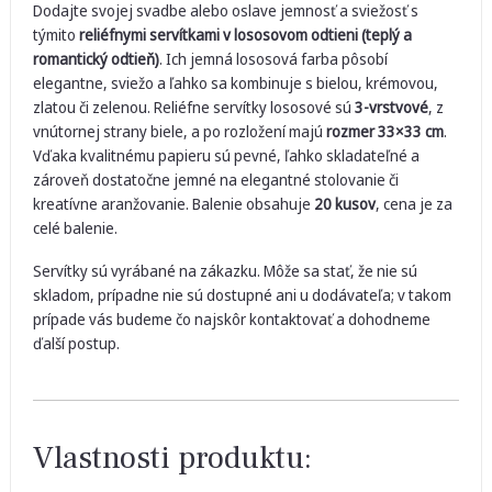
Dodajte svojej svadbe alebo oslave jemnosť a sviežosť s
týmito
reliéfnymi servítkami v lososovom odtieni (teplý a
romantický odtieň)
. Ich jemná lososová farba pôsobí
elegantne, sviežo a ľahko sa kombinuje s bielou, krémovou,
zlatou či zelenou. Reliéfne servítky lososové sú
3-vrstvové
, z
vnútornej strany biele, a po rozložení majú
rozmer 33×33 cm
.
Vďaka kvalitnému papieru sú pevné, ľahko skladateľné a
zároveň dostatočne jemné na elegantné stolovanie či
kreatívne aranžovanie. Balenie obsahuje
20 kusov
, cena je za
celé balenie.
Servítky sú vyrábané na zákazku. Môže sa stať, že nie sú
skladom, prípadne nie sú dostupné ani u dodávateľa; v takom
prípade vás budeme čo najskôr kontaktovať a dohodneme
ďalší postup.
Vlastnosti produktu: