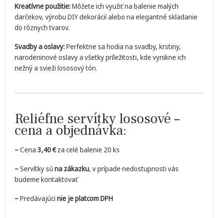
Kreatívne použitie:
Môžete ich využiť na balenie malých
darčekov, výrobu DIY dekorácií alebo na elegantné skladanie
do rôznych tvarov.
Svadby a oslavy:
Perfektne sa hodia na svadby, krstiny,
narodeninové oslavy a všetky príležitosti, kde vynikne ich
nežný a svieži lososový tón.
Reliéfne servítky lososové –
cena a objednávka:
–
Cena
3,40
€
za celé balenie 20 ks
–
Servítky sú
na zákazku
, v prípade nedostupnosti vás
budeme kontaktovať
–
Predávajúci
nie je platcom DPH