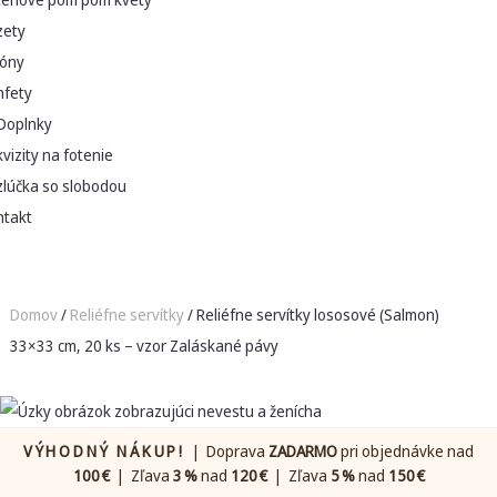
zety
lóny
nfety
Doplnky
vizity na fotenie
zlúčka so slobodou
ntakt
Domov
/
Reliéfne servítky
/ Reliéfne servítky lososové (Salmon)
33×33 cm, 20 ks – vzor Zaláskané pávy
VÝHODNÝ NÁKUP!
| Doprava
ZADARMO
pri objednávke nad
100 €
| Zľava
3 %
nad
120 €
| Zľava
5 %
nad
150 €