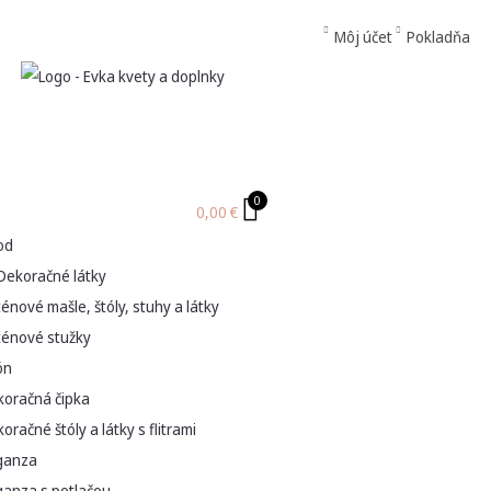
Môj účet
Pokladňa
0
0,00
€
od
Dekoračné látky
énové mašle, štóly, stuhy a látky
ténové stužky
ón
koračná čipka
oračné štóly a látky s flitrami
ganza
ganza s potlačou