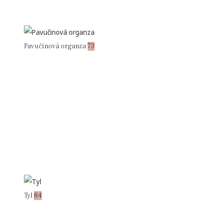
Pavučinová organza
73
Tyl
84