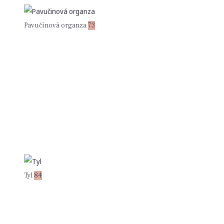
Pavučinová organza
73
Tyl
84