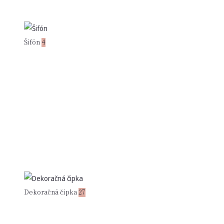
Šifón
4
Dekoračná čipka
27