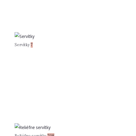
Servítky
7
Reliéfne servítky
708