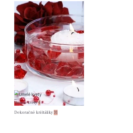
Umelé kvety
4
Dekoračné krištáliky
31