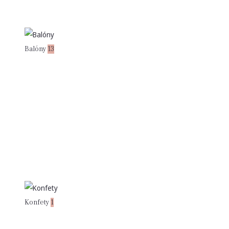
Balóny
13
Konfety
1