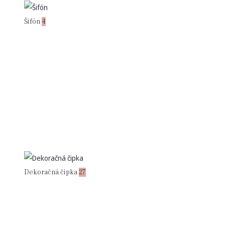
Šifón
4
Dekoračná čipka
27