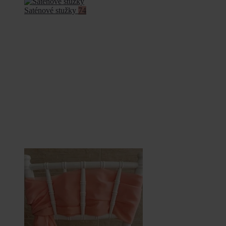
Saténové stužky
74