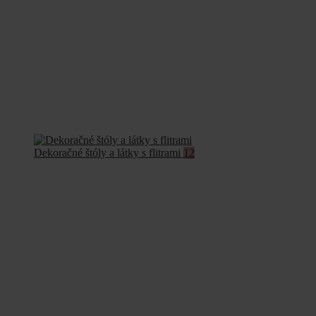
Dekoračné štóly a látky s flitrami
12