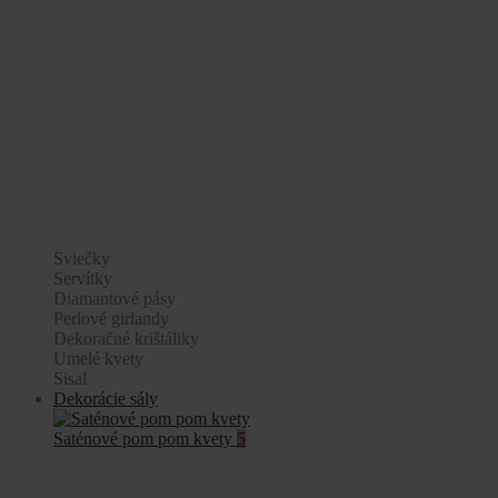
Sviečky
Servítky
Diamantové pásy
Perlové girlandy
Dekoračné krištáliky
Umelé kvety
Sisal
Dekorácie sály
Saténové pom pom kvety
5