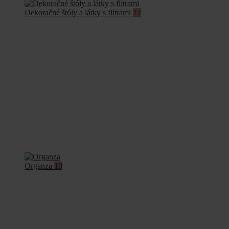
Dekoračné štóly a látky s flitrami
12
Organza
10