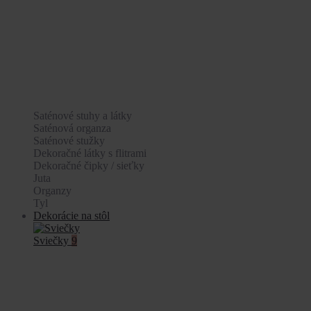
Saténové stuhy a látky
Saténová organza
Saténové stužky
Dekoračné látky s flitrami
Dekoračné čipky / sieťky
Juta
Organzy
Tyl
Dekorácie na stôl
Sviečky
9