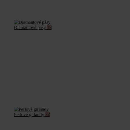
Diamantové pásy
18
Perlové girlandy
24