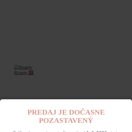
Rozety
12
PREDAJ JE DOČASNE
POZASTAVENÝ