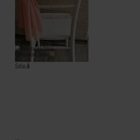
Dekoračná čipka
27
Šifón
4