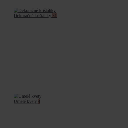
Dekoračné krištáliky
31
Umelé kvety
4