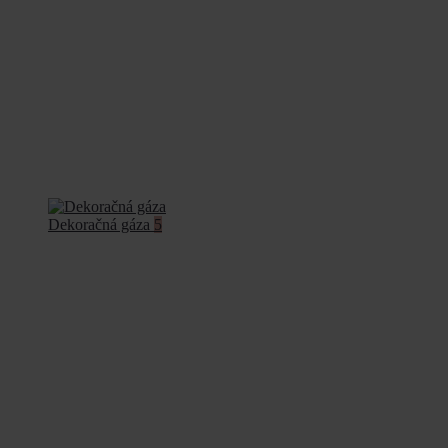
Dekoračná gáza
5