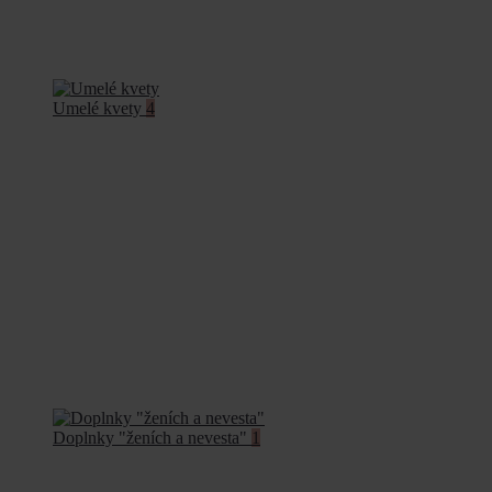
Umelé kvety
4
Doplnky "ženích a nevesta"
1