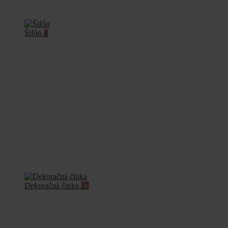
Šifón
4
Dekoračná čipka
27