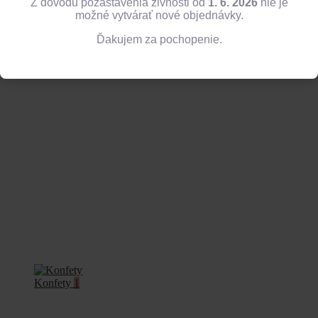
Z dôvodu pozastavenia živnosti od
1. 6. 2026
nie je
možné vytvárať nové objednávky.
Ďakujem za pochopenie.
Balóny
13
Konfety
1