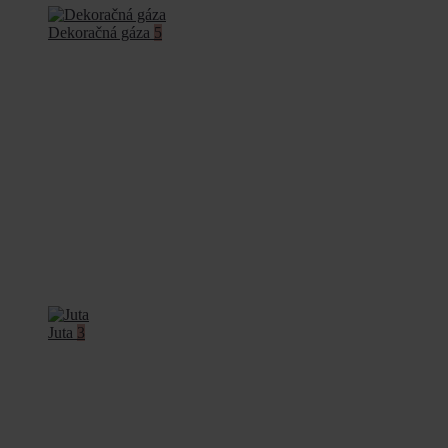
Dekoračná gáza
5
Juta
3