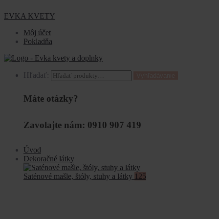
EVKA KVETY
Môj účet
Pokladňa
Hľadať:
Vyhľadávanie
Máte otázky?
Zavolajte nám: 0910 907 419
Úvod
Dekoračné látky
Saténové mašle, štóly, stuhy a látky
125