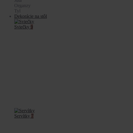
Juta
Organzy
Tyl
Dekorácie na stôl
Sviečky
9
Servítky
7