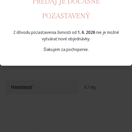
PREDAJ JE DOČASNE
POZASTAVENÝ
Dekoračné diamanty o veľkosti 12 mm. Použitie: na dekorovanie
stolov, svietnikov, váz a podľa fantázie. V balení 100 ks.
Z dôvodu pozastavenia živnosti od
1. 6. 2026
nie je možné
Nie som platcom DPH.
vytvárať nové objednávky.
Ďakujem za pochopenie.
Ďalšie informácie
Hmotnosť
0,1 kg