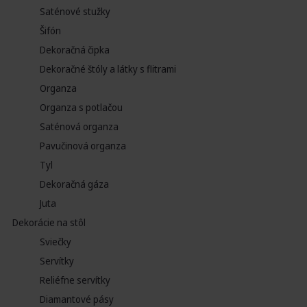
Saténové stužky
Šifón
Dekoračná čipka
Dekoračné štóly a látky s flitrami
Organza
Organza s potlačou
Saténová organza
Pavučinová organza
Tyl
Dekoračná gáza
Juta
Dekorácie na stôl
Sviečky
Servítky
Reliéfne servítky
Diamantové pásy