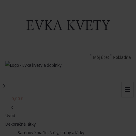
EVKA KVETY
Môj účet
Pokladňa
0
0,00
€
0
Úvod
Dekoračné látky
Saténové mašle, štóly, stuhy a látky