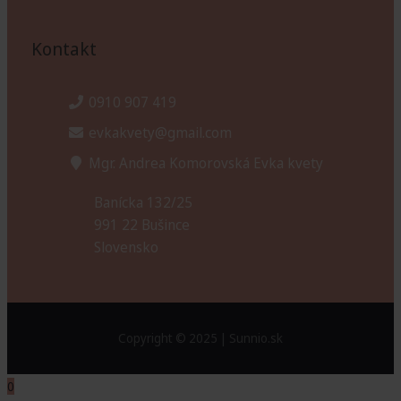
Kontakt
0910 907 419
evkakvety@gmail.com
Mgr. Andrea Komorovská Evka kvety
Banícka 132/25
991 22 Bušince
Slovensko
0