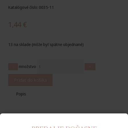
Katalógové číslo: 0035-11
1,44
€
13 na sklade (môže byť spätne objednané)
množstvo
-
+
Pridať do košíka
Popis
Popis