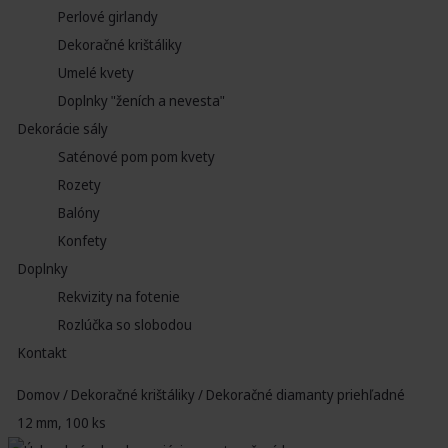
Perlové girlandy
Dekoračné krištáliky
Umelé kvety
Doplnky "ženích a nevesta"
Dekorácie sály
Saténové pom pom kvety
Rozety
Balóny
Konfety
Doplnky
Rekvizity na fotenie
Rozlúčka so slobodou
Kontakt
Domov
/
Dekoračné krištáliky
/ Dekoračné diamanty priehľadné
12 mm, 100 ks