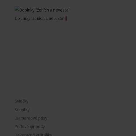
Doplnky "ženích a nevesta"
1
Sviečky
Servítky
Diamantové pásy
Perlové girlandy
Dekoračné krištáliky