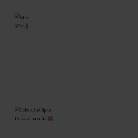
Šifón
4
Dekoračná čipka
27