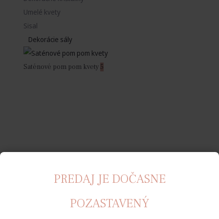
Umelé kvety
Sisal
Dekorácie sály
Saténové pom pom kvety
5
PREDAJ JE DOČASNE
POZASTAVENÝ
Rozety
12