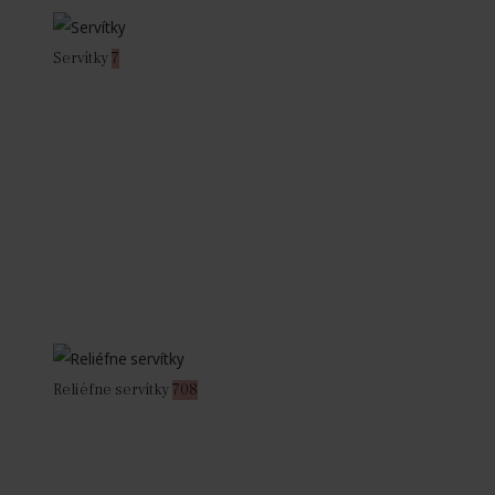
Servítky
7
Reliéfne servítky
708