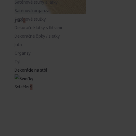
Saténové stuhy a látky
Saténová organza
Saténové stužky
Juta
3
Dekoračné látky s flitrami
Dekoračné čipky / sieťky
Juta
Organzy
Tyl
Dekorácie na stôl
Sviečky
9