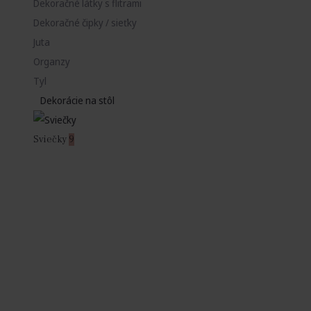
Dekoračné látky s flitrami
Dekoračné čipky / sieťky
Juta
Organzy
Tyl
Dekorácie na stôl
Sviečky
9