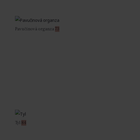
Pavučinová organza
73
Tyl
84