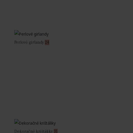
Perlové girlandy
24
Dekoračné krištáliky
31