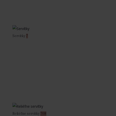
Servítky
7
Reliéfne servítky
708