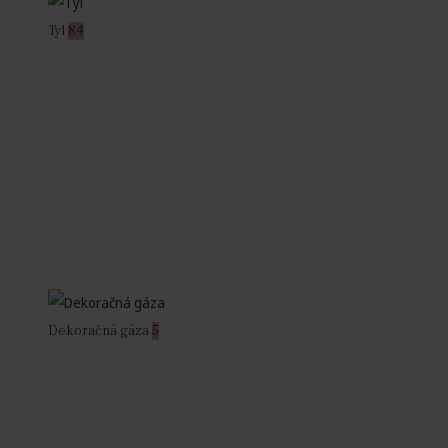
Tyl
84
Dekoračná gáza
5