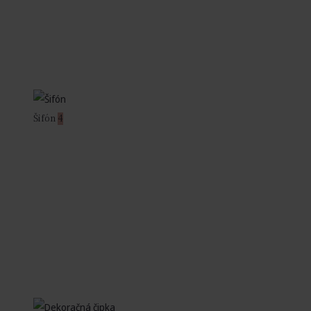
Šifón
4