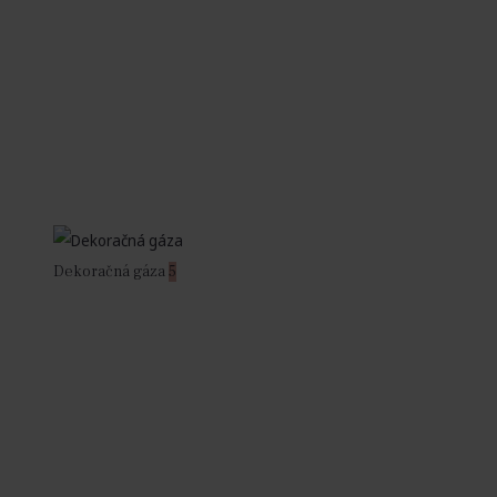
Dekoračná gáza
5