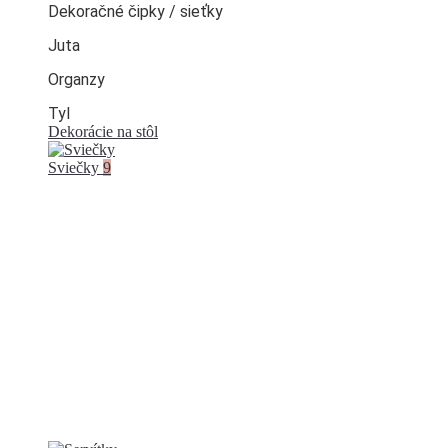
Dekoračné čipky / sieťky
Juta
Organzy
Tyl
Dekorácie na stôl
Sviečky
9