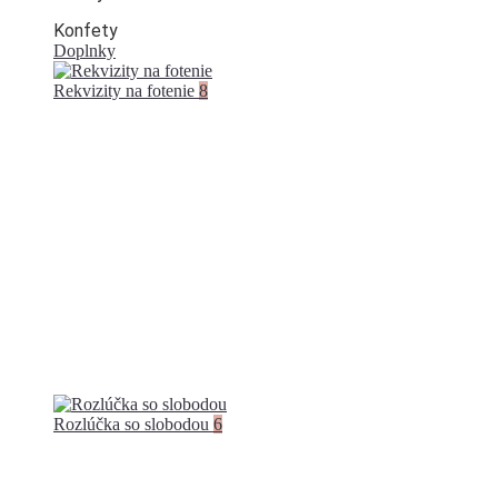
Konfety
Doplnky
Rekvizity na fotenie
8
Rozlúčka so slobodou
6