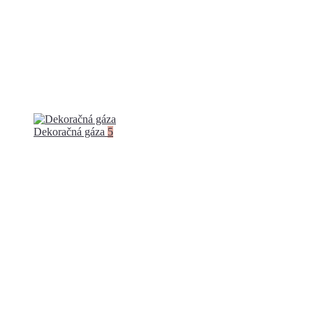
Dekoračná gáza
5