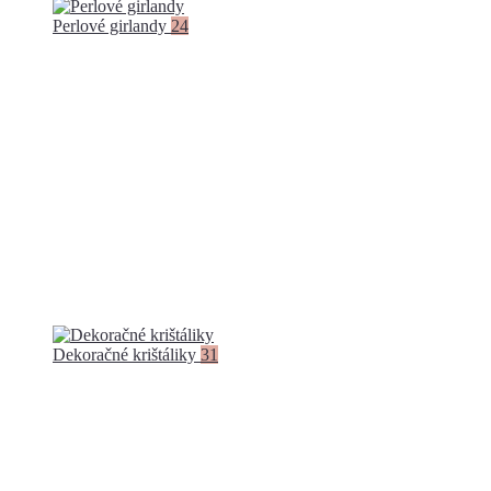
Perlové girlandy
24
Dekoračné krištáliky
31