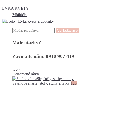
EVKA KVETY
Môj účet
Pokladňa
Hľadať:
Vyhľadávanie
Máte otázky?
Zavolajte nám: 0910 907 419
Úvod
Dekoračné látky
Saténové mašle, štóly, stuhy a látky
125