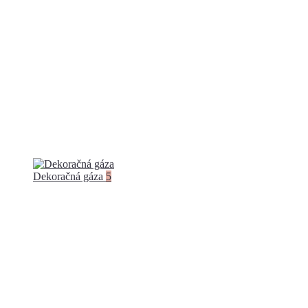
Dekoračná gáza
5