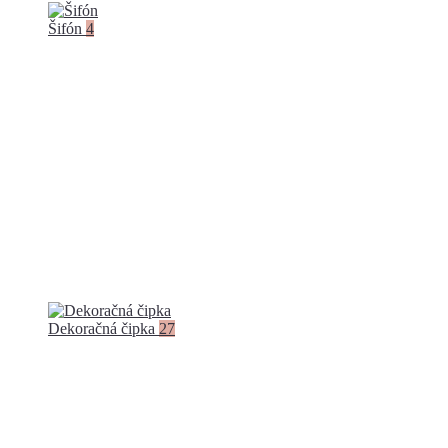
Šifón
4
Dekoračná čipka
27