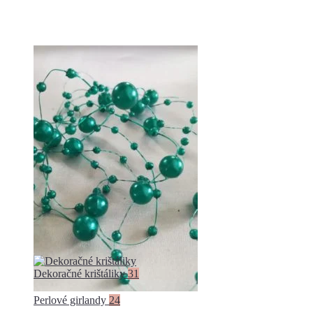
Dekoračné krištáliky
31
Perlové girlandy
24