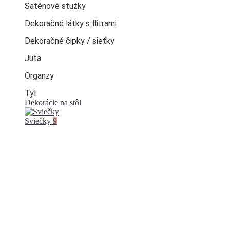
Saténové stužky
Dekoračné látky s flitrami
Dekoračné čipky / sieťky
Juta
Organzy
Tyl
Dekorácie na stôl
Sviečky
9