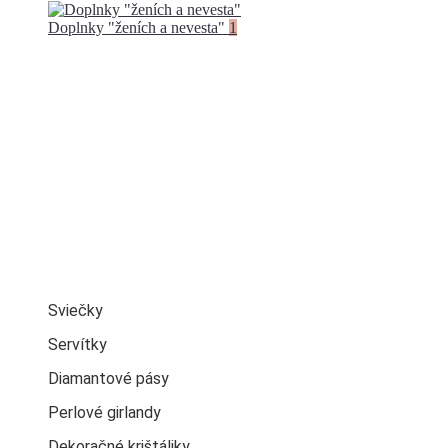
Doplnky "ženích a nevesta"
1
Sviečky
Servítky
Diamantové pásy
Perlové girlandy
Dekoračné krištáliky