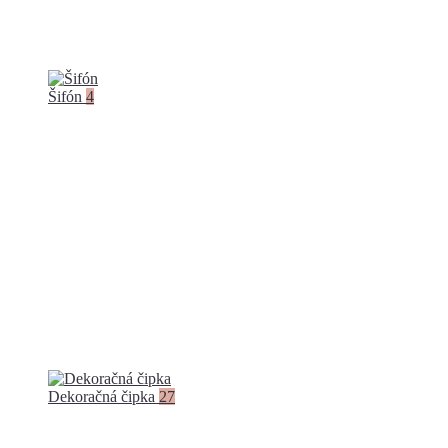
Šifón
4
Dekoračná čipka
27