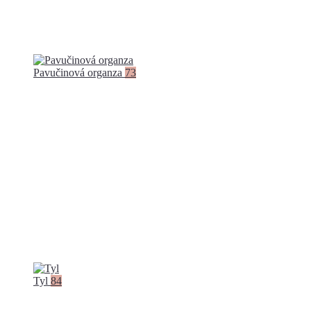
Pavučinová organza
73
Tyl
84