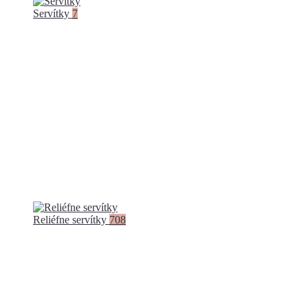
Servítky
7
Reliéfne servítky
708