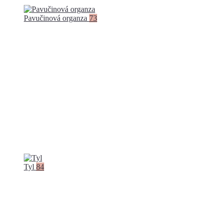
Pavučinová organza
73
Tyl
84