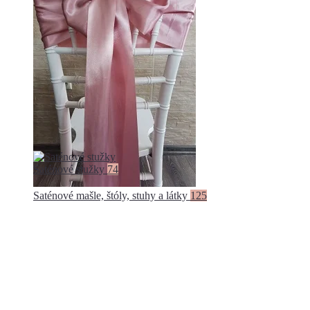
Saténové stužky
74
Saténové mašle, štóly, stuhy a látky
125