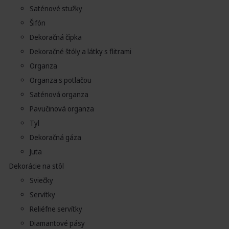
Saténové stužky
Šifón
Dekoračná čipka
Dekoračné štóly a látky s flitrami
Organza
Organza s potlačou
Saténová organza
Pavučinová organza
Tyl
Dekoračná gáza
Juta
Dekorácie na stôl
Sviečky
Servítky
Reliéfne servítky
Diamantové pásy