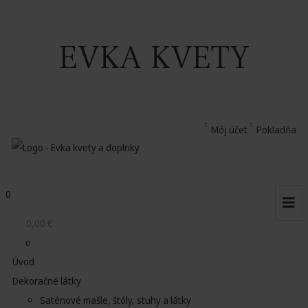
EVKA KVETY
Môj účet
Pokladňa
0
0,00
€
0
Úvod
Dekoračné látky
Saténové mašle, štóly, stuhy a látky