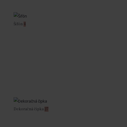
Šifón
4
Dekoračná čipka
27