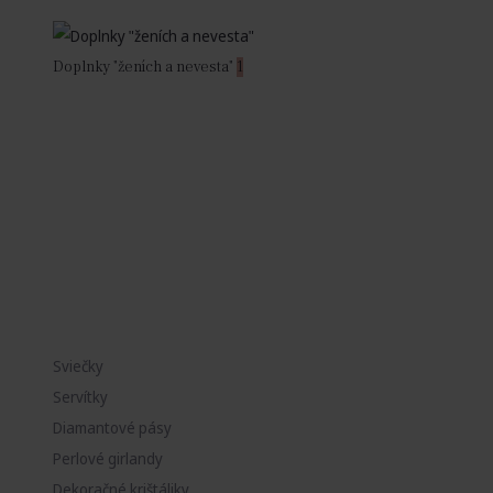
Doplnky "ženích a nevesta"
1
Sviečky
Servítky
Diamantové pásy
Perlové girlandy
Dekoračné krištáliky