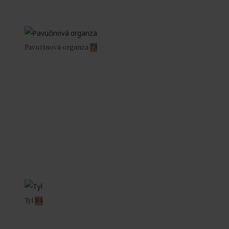
Pavučinová organza
73
Tyl
84