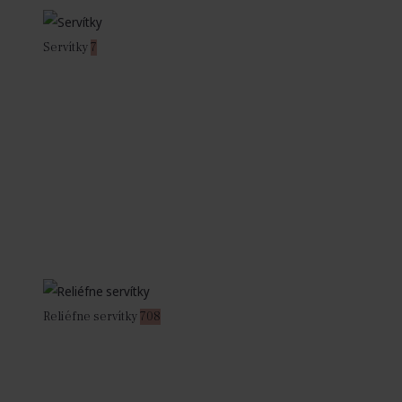
Servítky
7
Reliéfne servítky
708