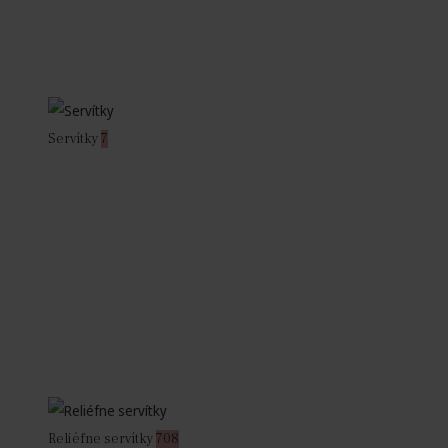
Servítky
7
Reliéfne servítky
708