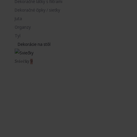
Dekoračné látky s flitrami
Dekoračné čipky / sieťky
Juta
Organzy
Tyl
Dekorácie na stôl
Sviečky
9