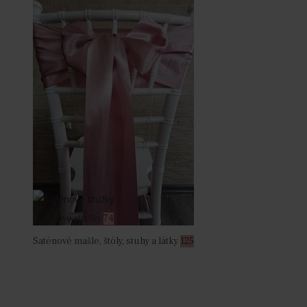
Saténové stužky
74
Saténové mašle, štóly, stuhy a látky
125