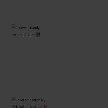
Perlové girlandy
24
Dekoračné krištáliky
31