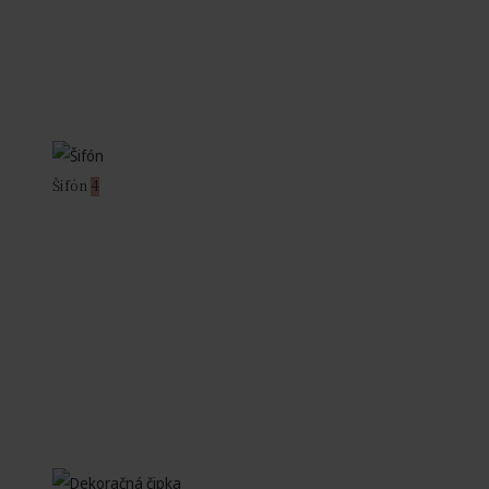
Šifón
4