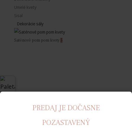
Umelé kvety
Sisal
Dekorácie sály
Saténové pom pom kvety
5
PREDAJ JE DOČASNE
POZASTAVENÝ
Rozety
12