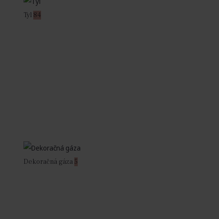
Tyl
84
Dekoračná gáza
5