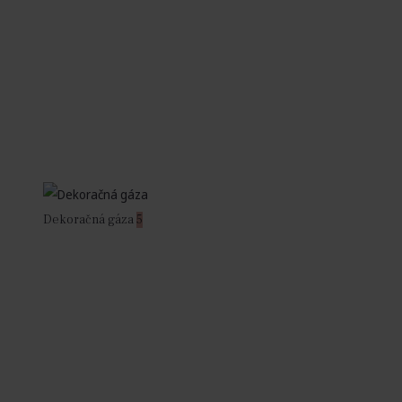
Dekoračná gáza
5