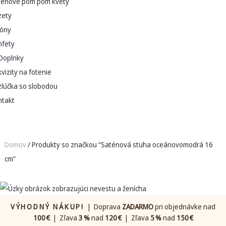
ténové pom pom kvety
zety
lóny
nfety
Doplnky
vizity na fotenie
zlúčka so slobodou
ntakt
Domov
/ Produkty so značkou “Saténová stuha oceánovomodrá 16
cm”
VÝHODNÝ NÁKUP!
| Doprava
ZADARMO
pri objednávke nad
100 €
| Zľava
3 %
nad
120 €
| Zľava
5 %
nad
150 €