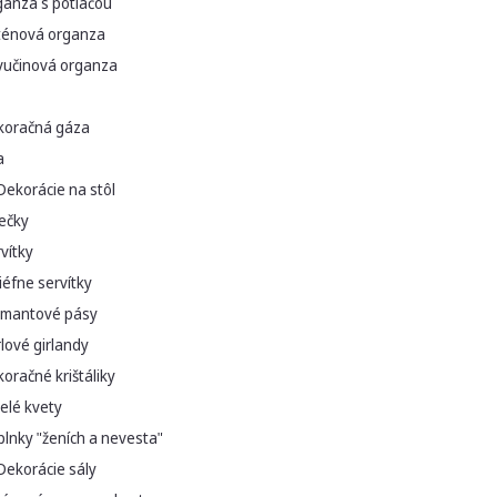
ganza s potlačou
ténová organza
vučinová organza
koračná gáza
a
Dekorácie na stôl
ečky
vítky
iéfne servítky
amantové pásy
lové girlandy
oračné krištáliky
elé kvety
lnky "ženích a nevesta"
Dekorácie sály