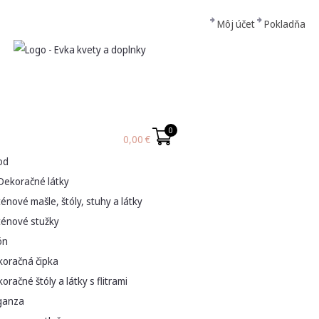
Môj účet
Pokladňa
0
0,00
€
od
Dekoračné látky
énové mašle, štóly, stuhy a látky
ténové stužky
ón
koračná čipka
oračné štóly a látky s flitrami
ganza