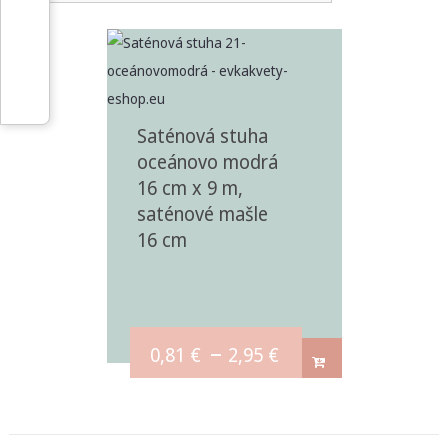
Saténová stuha
oceánovo modrá
16 cm x 9 m,
saténové mašle
16 cm
–
0,81
€
2,95
€