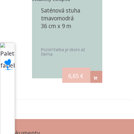
Saténová stuha
tmavomodrá
36 cm x 9 m
Pozor! Farba je skoro až
čierna.
6,65
€
Dokumenty