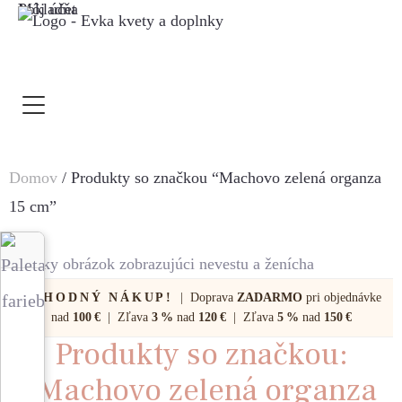
Môj účet
Pokladňa
Domov
/ Produkty so značkou “Machovo zelená organza
15 cm”
VÝHODNÝ NÁKUP!
| Doprava
ZADARMO
pri objednávke
nad
100 €
| Zľava
3 %
nad
120 €
| Zľava
5 %
nad
150 €
Produkty so značkou:
"Machovo zelená organza