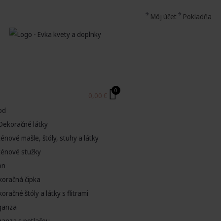
Môj účet
Pokladňa
0
0,00
€
od
Dekoračné látky
énové mašle, štóly, stuhy a látky
ténové stužky
ón
koračná čipka
oračné štóly a látky s flitrami
ganza
ganza s potlačou