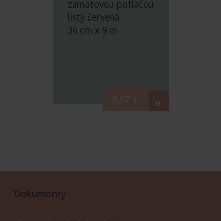
zamatovou potlačou
listy červená
36 cm x 9 m
8,07
€
Dokumenty