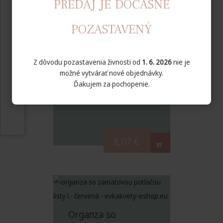
PREDAJ JE DOČASNE
POZASTAVENÝ
Organza so
zamatovou potlačou
ornament červená
Z dôvodu pozastavenia živnosti od
1. 6. 2026
nie je
36 cm x 9 m
možné vytvárať nové objednávky.
Ďakujem za pochopenie.
8,07
€
Organza so