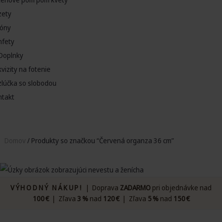
zety
lóny
nfety
Doplnky
vizity na fotenie
zlúčka so slobodou
ntakt
Domov
/ Produkty so značkou “Červená organza 36 cm”
VÝHODNÝ NÁKUP!
| Doprava
ZADARMO
pri objednávke nad
100 €
| Zľava
3 %
nad
120 €
| Zľava
5 %
nad
150 €