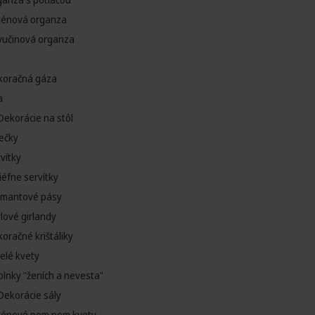
ténová organza
vučinová organza
koračná gáza
a
Dekorácie na stôl
ečky
vítky
iéfne servítky
amantové pásy
lové girlandy
oračné krištáliky
elé kvety
lnky "ženích a nevesta"
Dekorácie sály
ténové pom pom kvety