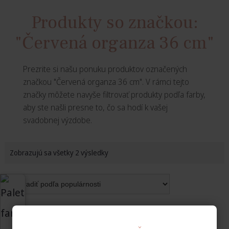
Produkty so značkou:
"Červená organza 36 cm"
Prezrite si našu ponuku produktov označených
značkou "Červená organza 36 cm". V rámci tejto
značky môžete navyše filtrovať produkty podľa farby,
aby ste našli presne to, čo sa hodí k vašej
svadobnej výzdobe.
Zobrazujú sa všetky 2 výsledky