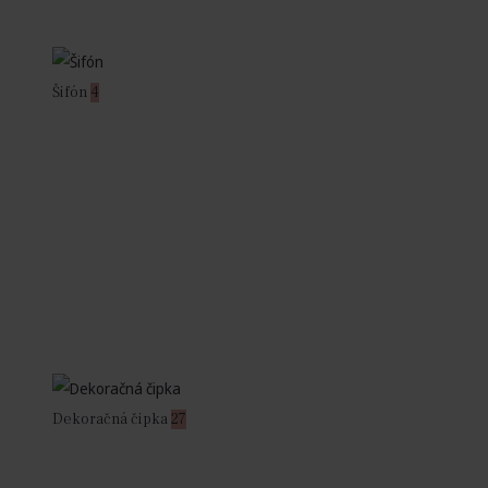
Šifón
4
Dekoračná čipka
27