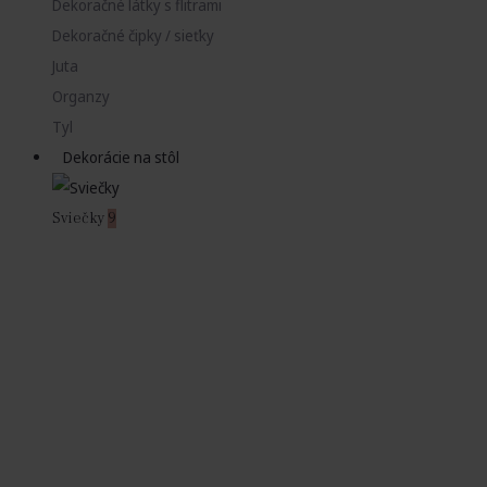
Dekoračné látky s flitrami
Dekoračné čipky / sieťky
Juta
Organzy
Tyl
Dekorácie na stôl
Sviečky
9