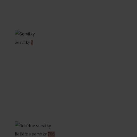
Servítky
7
Reliéfne servítky
708