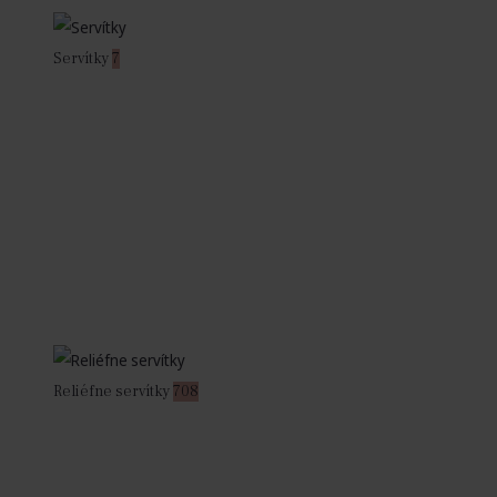
Servítky
7
Reliéfne servítky
708