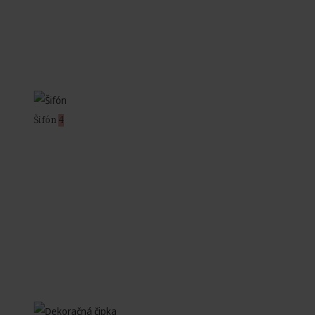
Šifón
4