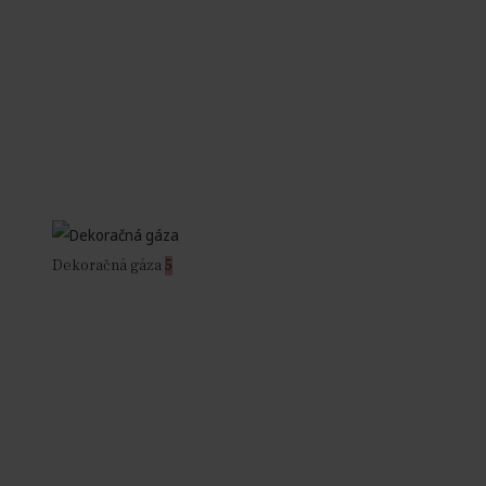
Dekoračná gáza
5