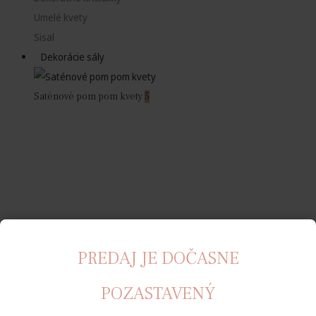
Umelé kvety
Sisal
Dekorácie sály
Saténové pom pom kvety
5
PREDAJ JE DOČASNE
POZASTAVENÝ
Rozety
12