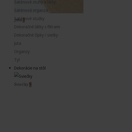
Saténové stuhy a látky
Saténová organza
Saténové stužky
Juta
3
Dekoračné látky s flitrami
Dekoračné čipky / sieťky
Juta
Organzy
Tyl
Dekorácie na stôl
Sviečky
9