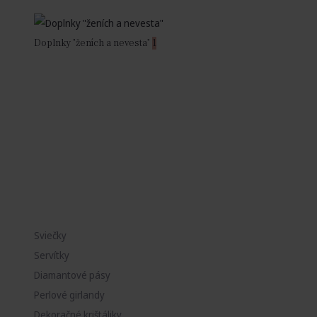
Doplnky "ženích a nevesta"
1
Sviečky
Servítky
Diamantové pásy
Perlové girlandy
Dekoračné krištáliky