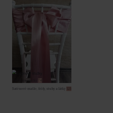
Saténové stužky
74
Saténové mašle, štóly, stuhy a látky
125