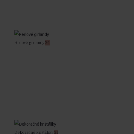
Perlové girlandy
24
Dekoračné krištáliky
31