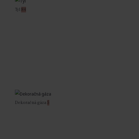
Tyl
84
Dekoračná gáza
5