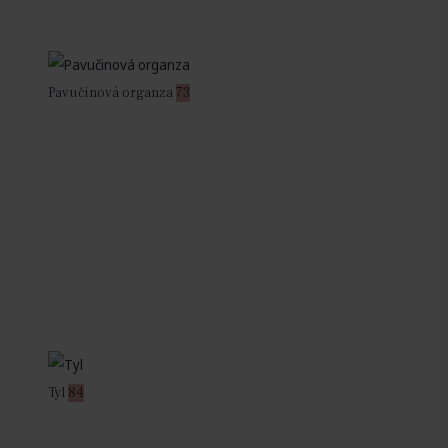
Pavučinová organza
73
Tyl
84